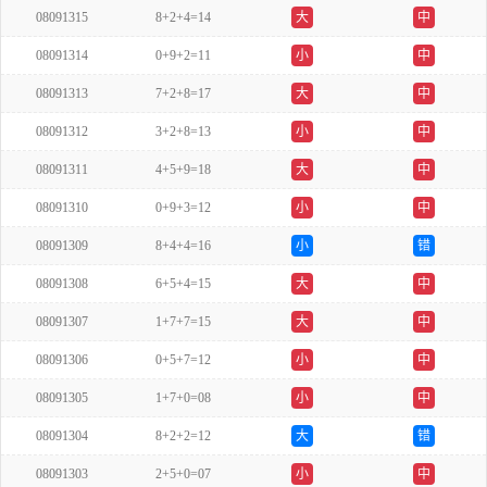
08091315
8+2+4=14
大
中
08091314
0+9+2=11
小
中
08091313
7+2+8=17
大
中
08091312
3+2+8=13
小
中
08091311
4+5+9=18
大
中
08091310
0+9+3=12
小
中
08091309
8+4+4=16
小
错
08091308
6+5+4=15
大
中
08091307
1+7+7=15
大
中
08091306
0+5+7=12
小
中
08091305
1+7+0=08
小
中
08091304
8+2+2=12
大
错
08091303
2+5+0=07
小
中