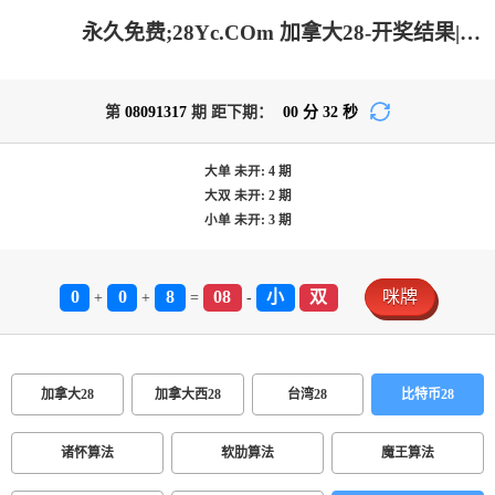
永久免费;28Yc.COm 加拿大28-开奖结果|加拿大pc在线|PC刮奖|加拿大28在线预测网_专注研究历史结果_加拿大PC预测_官方!
第
08091317
期 距下期：
00
分
32
秒
大单
未开:
4
期
大双
未开:
2
期
小单
未开:
3
期
0
0
8
08
小
双
咪牌
+
+
=
-
加拿大28
加拿大西28
台湾28
比特币28
诸怀算法
软肋算法
魔王算法