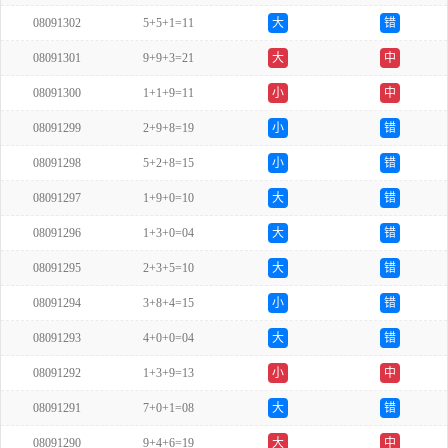
08091302
5+5+1=11
大
错
08091301
9+9+3=21
大
中
08091300
1+1+9=11
小
中
08091299
2+9+8=19
小
错
08091298
5+2+8=15
小
错
08091297
1+9+0=10
大
错
08091296
1+3+0=04
大
错
08091295
2+3+5=10
大
错
08091294
3+8+4=15
小
错
08091293
4+0+0=04
大
错
08091292
1+3+9=13
小
中
08091291
7+0+1=08
大
错
08091290
9+4+6=19
大
中