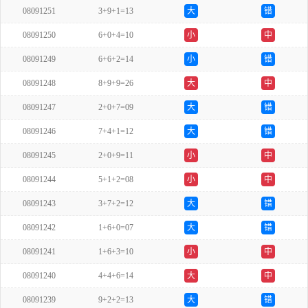
08091251
3+9+1=13
大
错
08091250
6+0+4=10
小
中
08091249
6+6+2=14
小
错
08091248
8+9+9=26
大
中
08091247
2+0+7=09
大
错
08091246
7+4+1=12
大
错
08091245
2+0+9=11
小
中
08091244
5+1+2=08
小
中
08091243
3+7+2=12
大
错
08091242
1+6+0=07
大
错
08091241
1+6+3=10
小
中
08091240
4+4+6=14
大
中
08091239
9+2+2=13
大
错