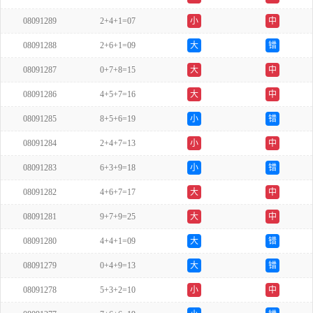
08091289
2+4+1=07
小
中
08091288
2+6+1=09
大
错
08091287
0+7+8=15
大
中
08091286
4+5+7=16
大
中
08091285
8+5+6=19
小
错
08091284
2+4+7=13
小
中
08091283
6+3+9=18
小
错
08091282
4+6+7=17
大
中
08091281
9+7+9=25
大
中
08091280
4+4+1=09
大
错
08091279
0+4+9=13
大
错
08091278
5+3+2=10
小
中