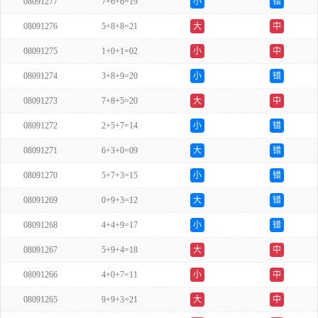
08091277
7+6+6=19
小
错
08091276
5+8+8=21
大
中
08091275
1+0+1=02
小
中
08091274
3+8+9=20
小
错
08091273
7+8+5=20
大
中
08091272
2+5+7=14
小
错
08091271
6+3+0=09
大
错
08091270
5+7+3=15
小
错
08091269
0+9+3=12
大
错
08091268
4+4+9=17
小
错
08091267
5+9+4=18
大
中
08091266
4+0+7=11
小
中
08091265
9+9+3=21
大
中