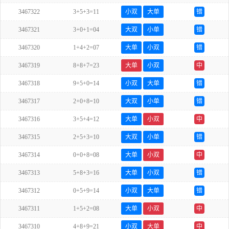
3467322
3+5+3=11
小双
大单
错
3467321
3+0+1=04
大双
小单
错
3467320
1+4+2=07
大单
小双
错
3467319
8+8+7=23
大单
小双
中
3467318
9+5+0=14
小双
大单
错
3467317
2+0+8=10
大双
小单
错
3467316
3+5+4=12
大单
小双
中
3467315
2+5+3=10
大双
小单
错
3467314
0+0+8=08
大单
小双
中
3467313
5+8+3=16
大单
小双
错
3467312
0+5+9=14
小双
大单
错
3467311
1+5+2=08
大单
小双
中
3467310
4+8+9=21
小双
大单
中