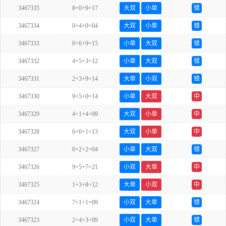
3467335
8+0+9=17
大双
小单
错
3467334
0+4+0=04
大双
小单
错
3467333
0+6+9=15
小单
大双
错
3467332
4+5+3=12
小单
大双
错
3467331
2+3+9=14
大单
小双
错
3467330
9+5+0=14
小单
大双
中
3467329
4+1+4=09
大双
小单
中
3467328
6+6+1=13
大双
小单
中
3467327
0+2+2=04
小单
大双
错
3467326
9+5+7=21
小双
大单
中
3467325
1+3+8=12
大单
小双
中
3467324
7+1+1=09
小双
大单
错
3467323
2+4+3=09
小双
大单
错