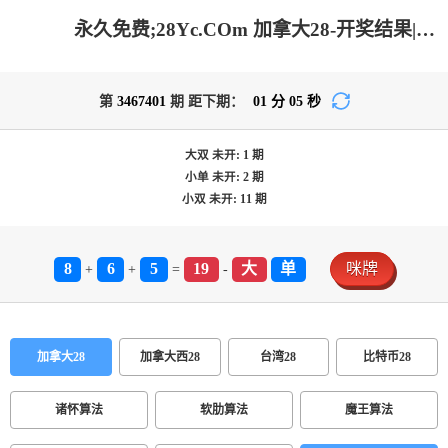
永久免费;28Yc.COm 加拿大28-开奖结果|加拿大pc在线|PC刮奖|加拿大28在线预测网_专注研究历史结果_加拿大PC预测_官方!
第
3467401
期 距下期：
01
分
05
秒
大双
未开:
1
期
小单
未开:
2
期
小双
未开:
11
期
8
6
5
19
大
单
咪牌
+
+
=
-
加拿大28
加拿大西28
台湾28
比特币28
诸怀算法
软肋算法
魔王算法