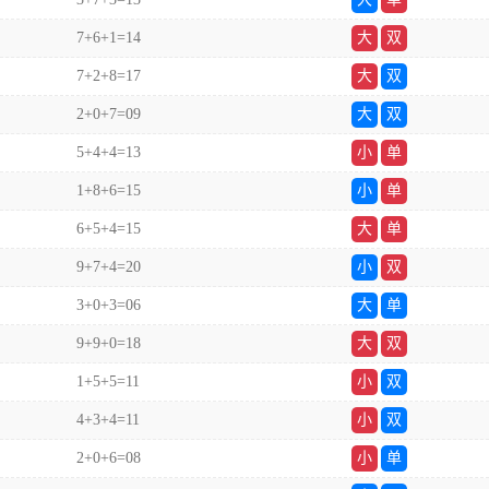
7+6+1=14
大
双
7+2+8=17
大
双
2+0+7=09
大
双
5+4+4=13
小
单
1+8+6=15
小
单
6+5+4=15
大
单
9+7+4=20
小
双
3+0+3=06
大
单
9+9+0=18
大
双
1+5+5=11
小
双
4+3+4=11
小
双
2+0+6=08
小
单