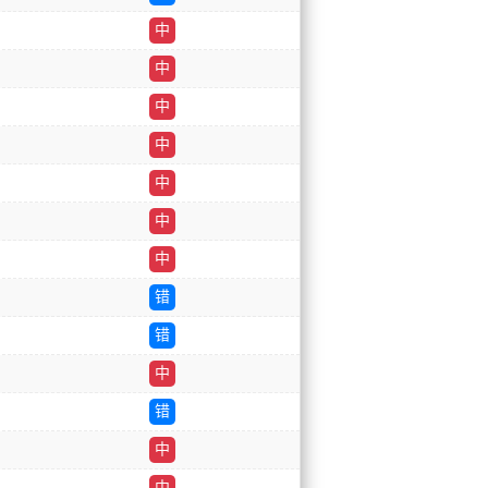
中
中
中
中
中
中
中
错
错
中
错
中
中