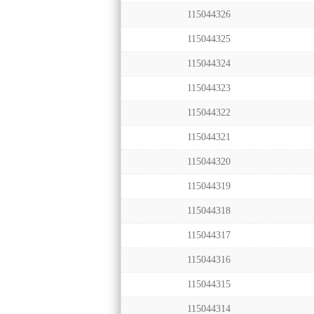
115044326
115044325
115044324
115044323
115044322
115044321
115044320
115044319
115044318
115044317
115044316
115044315
115044314