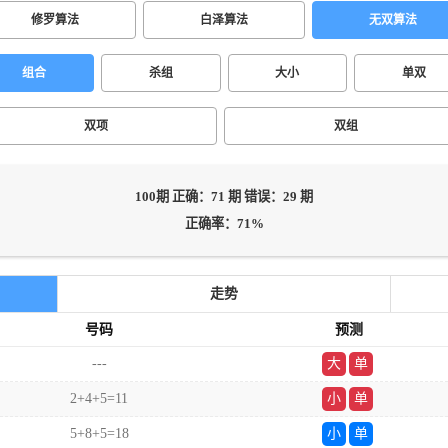
修罗算法
白泽算法
无双算法
组合
杀组
大小
单双
双项
双组
100期 正确：71 期 错误：29 期
正确率：71%
走势
号码
预测
---
大
单
2+4+5=11
小
单
5+8+5=18
小
单