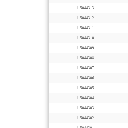
115044313
115044312
115044311
115044310
115044309
115044308
115044307
115044306
115044305
115044304
115044303
115044302
115044301