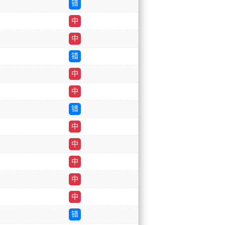
错
中
中
错
中
中
错
中
中
中
中
中
错