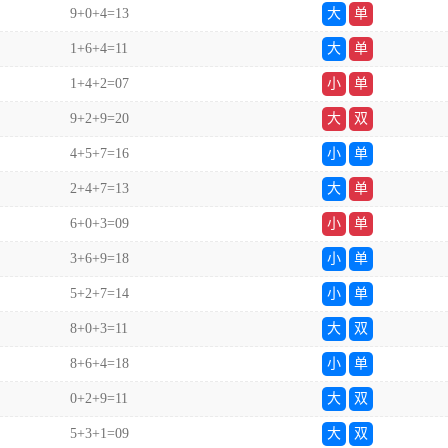
9+0+4=13
大
单
1+6+4=11
大
单
1+4+2=07
小
单
9+2+9=20
大
双
4+5+7=16
小
单
2+4+7=13
大
单
6+0+3=09
小
单
3+6+9=18
小
单
5+2+7=14
小
单
8+0+3=11
大
双
8+6+4=18
小
单
0+2+9=11
大
双
5+3+1=09
大
双