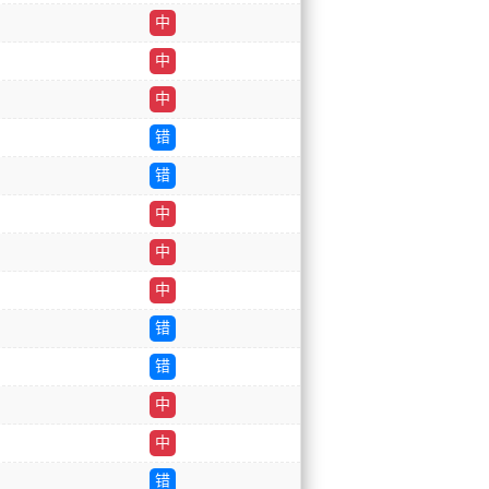
中
中
中
错
错
中
中
中
错
错
中
中
错