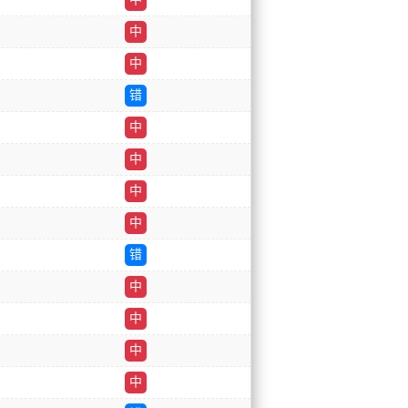
中
中
错
中
中
中
中
错
中
中
中
中