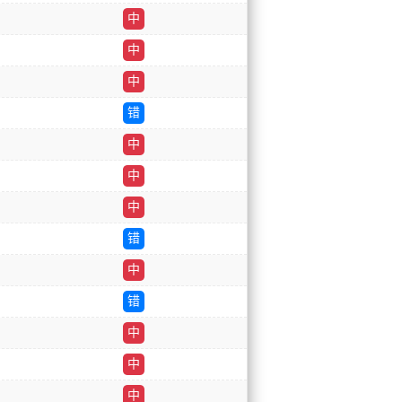
中
中
中
错
中
中
中
错
中
错
中
中
中