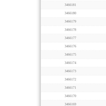
3466181
3466180
3466179
3466178
3466177
3466176
3466175
3466174
3466173
3466172
3466171
3466170
3466169