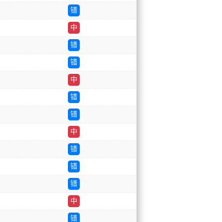
错
中
错
错
中
错
错
中
错
错
错
中
错