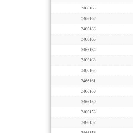
3466168
3466167
3466166
3466165
3466164
3466163
3466162
3466161
3466160
3466159
3466158
3466157
3466156