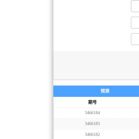
预测
期号
3466184
3466183
3466182