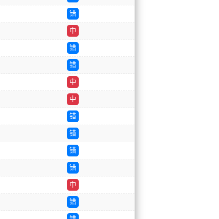
错
中
错
错
中
中
错
错
错
错
中
错
错