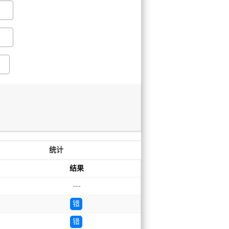
统计
结果
---
错
错