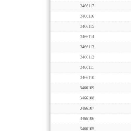
3466117
3466116
3466115
3466114
3466113
3466112
3466111
3466110
3466109
3466108
3466107
3466106
3466105