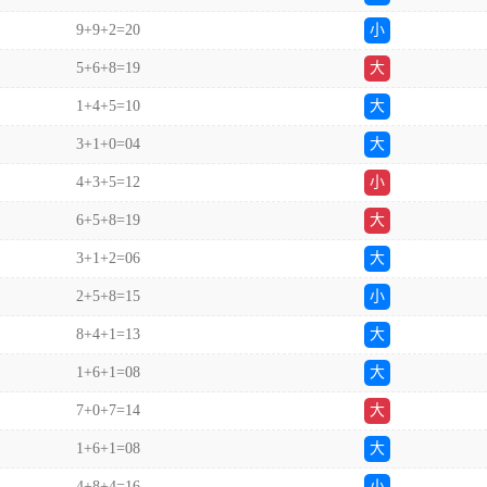
9+9+2=20
小
5+6+8=19
大
1+4+5=10
大
3+1+0=04
大
4+3+5=12
小
6+5+8=19
大
3+1+2=06
大
2+5+8=15
小
8+4+1=13
大
1+6+1=08
大
7+0+7=14
大
1+6+1=08
大
4+8+4=16
小