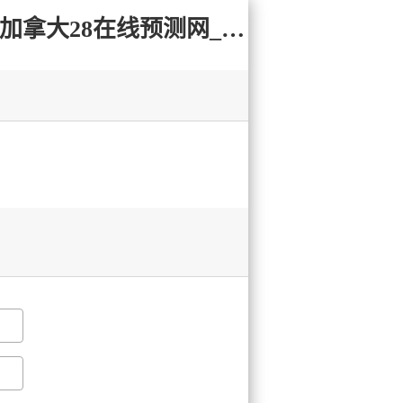
永久免费;28Yc.COm 加拿大28-开奖结果|加拿大pc在线|PC刮奖|加拿大28在线预测网_专注研究历史结果_加拿大PC预测_官方!